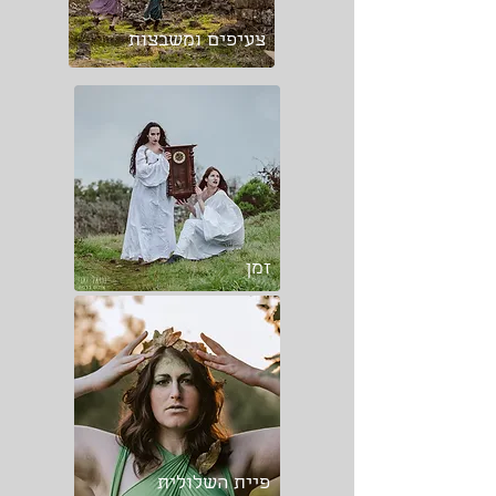
צעיפים ומשבצות
זמן
פיית השלולית