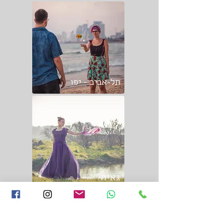
תל-אביב - יפו
גאיה