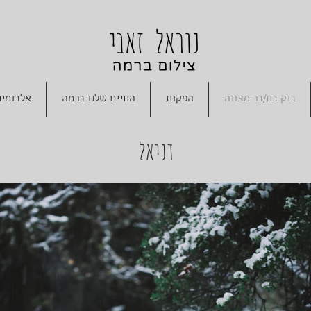
בוק בת/בר מצווה
הפקות
החיים שלנו ברמה
אלבומים
דניאל